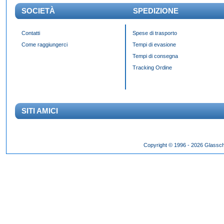
SOCIETÀ
SPEDIZIONE
Contatti
Spese di trasporto
Come raggiungerci
Tempi di evasione
Tempi di consegna
Tracking Ordine
SITI AMICI
Das Panda Dial wurde Mitte des 20. Jahrhunderts eingeführt und gibt es seit 60 Jahr
Copyright © 1996 - 2026 Glassch
Hilfszifferblatt,
fake rolex kaufen
dessen klassisches Erscheinungsbild über Jahrzehnte h
entworfen wurden.