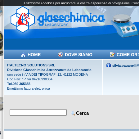
Utilizziamo i cookies per migliorare la vostra esperienza di navigazione. Conti
HOME
DOVE SIAMO
COME OR
ITALTECNO SOLUTIONS SRL
silvia.paganell
Divisione Glasschimica Attrezzature da Laboratorio
con sede in VIA DEI TIPOGRAFI 12, 41122 MODENA
Cod.Fisc / P.Iva 04210990364
Tel.059 365356
Emettiamo fattura elettronica