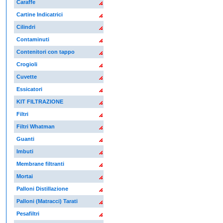
Caraffe
Cartine Indicatrici
Cilindri
Contaminuti
Contenitori con tappo
Crogioli
Cuvette
Essicatori
KIT FILTRAZIONE
Filtri
Filtri Whatman
Guanti
Imbuti
Membrane filtranti
Mortai
Palloni Distillazione
Palloni (Matracci) Tarati
Pesafiltri