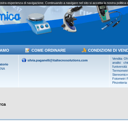
vostra esperienza di navigazione. Continuando a navigare nel sito si accetta la nostra politica
IAMO
COME ORDINARE
CONDIZIONI DI VEN
Vendita ON 
silvia.paganelli@italtecnosolutions.com
analisi ch
atorio
l'universi
ENA
Termometr
Stereomicro
Fotometri
Pinzetteria