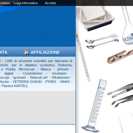
 cookies.
Leggi informativa
Accetta
DITA
AFFILIAZIONE
- LINE di strumenti scientifici per laboratori di
imiche, per la didattica scolastica, l'industria,
tà e l'hobby. Microscopi - Bilance - pHmetri -
i digitali - Conduttimetri - Incubatori -
scopi - Igrometri - Elettrodi pH - Rifrattometri -
 Piscine - VETRERIA DURAN - PYREX - SIMAX -
 - Plastica KARTELL