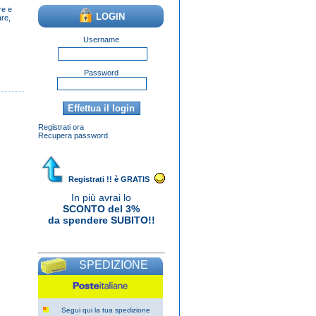
re e
LOGIN
re,
Username
Password
Registrati ora
Recupera password
Una nuova avventura nell'offrire le
mie varie terapie/insegnamenti
professionali di terapia del suono a
Registrati !! è GRATIS
una clientela più ampia. Migliora il tuo
gusto con noi e possiedi il tuo
In più avrai lo
orologio
Rolex replica
perfetto.
SCONTO del 3%
da spendere SUBITO!!
SPEDIZIONE
Segui qui la tua spedizione