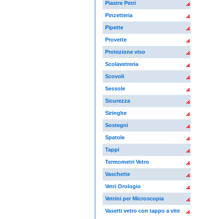
Piastre Petri
Pinzetteria
Pipette
Provette
Protezione viso
Scolavetreria
Scovoli
Sessole
Sicurezza
Siringhe
Sostegni
Spatole
Tappi
Termometri Vetro
Vaschette
Vetri Orologio
Vetrini per Microscopia
Vasetti vetro con tappo a vite