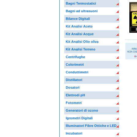
Bagni Termostatici
Bagni ad ultrasuoni
Bilance Digitali
Kit Analisi Aceto
Kit Analisi Acque
Kit Analisi Olio oliva
Kit Analisi Terreno
Centrifughe
Colorimetri
Conduttimetri
Distillatori
Dosatori
Elettrodi pH
Fotometri
Generatori di ozono
Igrometri Digitali
Illuminatori Fibre Ottiche e LED
Incubatori