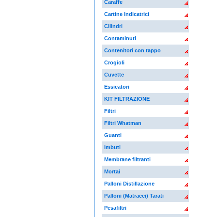
Caraffe
Cartine Indicatrici
Cilindri
Contaminuti
Contenitori con tappo
Crogioli
Cuvette
Essicatori
KIT FILTRAZIONE
Filtri
Filtri Whatman
Guanti
Imbuti
Membrane filtranti
Mortai
Palloni Distillazione
Palloni (Matracci) Tarati
Pesafiltri