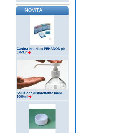
NOVITÁ
Cartina in strisce PEHANON ph
8.0-9.7
Soluzione disinfettante mani -
1000ml