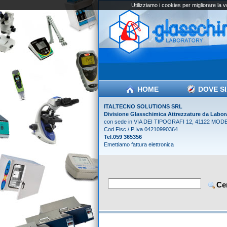
Utilizziamo i cookies per migliorare la 
HOME
DOVE S
ITALTECNO SOLUTIONS SRL
Divisione Glasschimica Attrezzature da Labor
con sede in VIA DEI TIPOGRAFI 12, 41122 MOD
Cod.Fisc / P.Iva 04210990364
Tel.059 365356
Emettiamo fattura elettronica