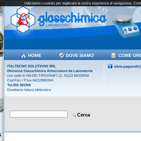
Utilizziamo i cookies per migliorare la vostra esperienza di navigazione. Conti
HOME
DOVE SIAMO
COME OR
ITALTECNO SOLUTIONS SRL
silvia.paganell
Divisione Glasschimica Attrezzature da Laboratorio
con sede in VIA DEI TIPOGRAFI 12, 41122 MODENA
Cod.Fisc / P.Iva 04210990364
Tel.059 365356
Emettiamo fattura elettronica