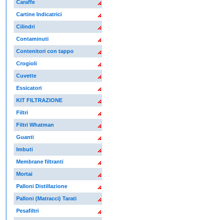
Caraffe
Cartine Indicatrici
Cilindri
Contaminuti
Contenitori con tappo
Crogioli
Cuvette
Essicatori
KIT FILTRAZIONE
Filtri
Filtri Whatman
Guanti
Imbuti
Membrane filtranti
Mortai
Palloni Distillazione
Palloni (Matracci) Tarati
Pesafiltri