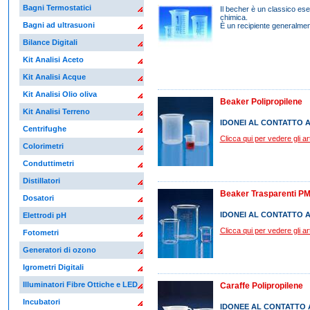
Bagni Termostatici
Il becher è un classico ese
chimica.
Bagni ad ultrasuoni
È un recipiente generalmente
Bilance Digitali
Kit Analisi Aceto
Kit Analisi Acque
Kit Analisi Olio oliva
Beaker Polipropilene
Kit Analisi Terreno
IDONEI AL CONTATTO 
Centrifughe
Clicca qui per vedere gli arti
Colorimetri
Conduttimetri
Distillatori
Beaker Trasparenti P
Dosatori
IDONEI AL CONTATTO 
Elettrodi pH
Clicca qui per vedere gli arti
Fotometri
Generatori di ozono
Igrometri Digitali
Illuminatori Fibre Ottiche e LED
Caraffe Polipropilene
Incubatori
IDONEE AL CONTATTO 