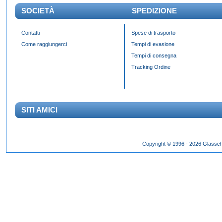
SOCIETÀ
SPEDIZIONE
Contatti
Spese di trasporto
Come raggiungerci
Tempi di evasione
Tempi di consegna
Tracking Ordine
SITI AMICI
Das Panda Dial wurde Mitte des 20. Jahrhunderts eingeführt und gibt es seit 60 Jahr
Copyright © 1996 - 2026 Glassch
Hilfszifferblatt,
fake rolex kaufen
dessen klassisches Erscheinungsbild über Jahrzehnte h
entworfen wurden.