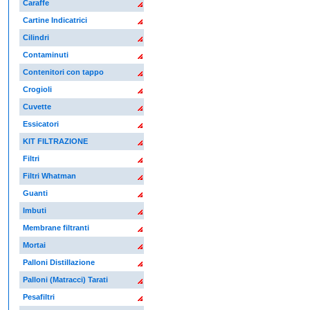
Caraffe
Cartine Indicatrici
Cilindri
Contaminuti
Contenitori con tappo
Crogioli
Cuvette
Essicatori
KIT FILTRAZIONE
Filtri
Filtri Whatman
Guanti
Imbuti
Membrane filtranti
Mortai
Palloni Distillazione
Palloni (Matracci) Tarati
Pesafiltri