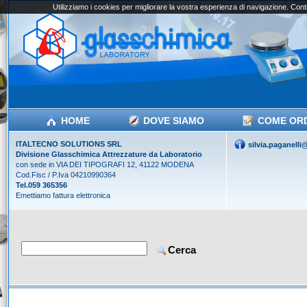
Utilizziamo i cookies per migliorare la vostra esperienza di navigazione. Conti
HOME
DOVE SIAMO
COME OR
ITALTECNO SOLUTIONS SRL
silvia.paganell
Divisione Glasschimica Attrezzature da Laboratorio
con sede in VIA DEI TIPOGRAFI 12, 41122 MODENA
Cod.Fisc / P.Iva 04210990364
Tel.059 365356
Emettiamo fattura elettronica