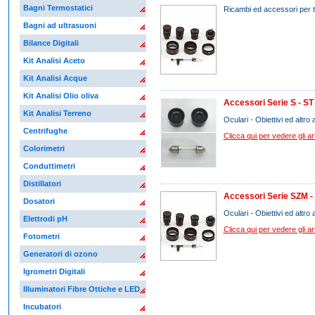
Bagni Termostatici
Ricambi ed accessori per tu
Bagni ad ultrasuoni
Bilance Digitali
Kit Analisi Aceto
Kit Analisi Acque
Kit Analisi Olio oliva
Accessori Serie S - ST
Kit Analisi Terreno
Oculari - Obiettivi ed altro
Centrifughe
Clicca qui per vedere gli arti
Colorimetri
Conduttimetri
Distillatori
Accessori Serie SZM -
Dosatori
Oculari - Obiettivi ed altro
Elettrodi pH
Clicca qui per vedere gli arti
Fotometri
Generatori di ozono
Igrometri Digitali
Illuminatori Fibre Ottiche e LED
Incubatori