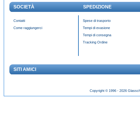
SOCIETÀ
SPEDIZIONE
Contatti
Spese di trasporto
Come raggiungerci
Tempi di evasione
Tempi di consegna
Tracking Ordine
SITI AMICI
Das Panda Dial wurde Mitte des 20. Jahrhunderts eingeführt und gibt es seit 60 Jahr
Copyright © 1996 - 2026 Glassch
Hilfszifferblatt,
fake rolex kaufen
dessen klassisches Erscheinungsbild über Jahrzehnte h
entworfen wurden.