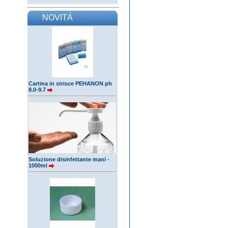
NOVITÁ
Cartina in strisce PEHANON ph
8.0-9.7
Soluzione disinfettante mani -
1000ml