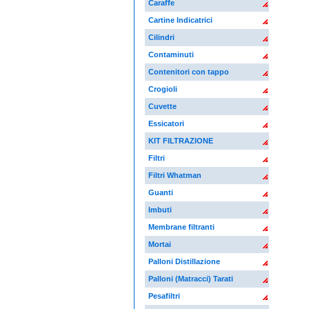
Caraffe
Cartine Indicatrici
Cilindri
Contaminuti
Contenitori con tappo
Crogioli
Cuvette
Essicatori
KIT FILTRAZIONE
Filtri
Filtri Whatman
Guanti
Imbuti
Membrane filtranti
Mortai
Palloni Distillazione
Palloni (Matracci) Tarati
Pesafiltri