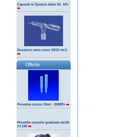
Capsule in Quarzo diam 55- 1Pz
Dosatore vetro cono 29/32 ml.5
Offerte
Provetta conica 10ml - 2000Pz
Provette coniche graduate ml.50
Cf.100