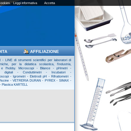
 cookies.
Leggi informativa
Accetta
DITA
AFFILIAZIONE
- LINE di strumenti scientifici per laboratori di
imiche, per la didattica scolastica, l'industria,
tà e l'hobby. Microscopi - Bilance - pHmetri -
i digitali - Conduttimetri - Incubatori -
scopi - Igrometri - Elettrodi pH - Rifrattometri -
 Piscine - VETRERIA DURAN - PYREX - SIMAX -
 - Plastica KARTELL