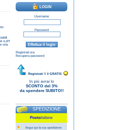
LOGIN
Username
nto
Password
abili
ne a pH
he una
Registrati ora
Recupera password
Una nuova avventura nell'offrire le
mie varie terapie/insegnamenti
professionali di terapia del suono a
Registrati !! è GRATIS
una clientela più ampia. Migliora il tuo
gusto con noi e possiedi il tuo
In più avrai lo
orologio
Rolex replica
perfetto.
SCONTO del 3%
da spendere SUBITO!!
SPEDIZIONE
Segui qui la tua spedizione