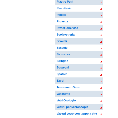
Piastre Petri
Pinzetteria
Pipette
Provette
Protezione viso
Scolavetreria
Scovoli
Sessole
Sicurezza
Siringhe
Sostegni
Spatole
Tappi
Termometri Vetro
Vaschette
Vetri Orologio
Vetrini per Microscopia
Vasetti vetro con tappo a vite