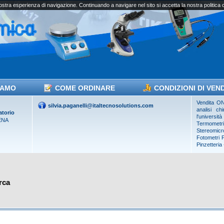
vostra esperienza di navigazione. Continuando a navigare nel sito si accetta la nostra politica
IAMO
COME ORDINARE
CONDIZIONI DI VEN
Vendita ON 
silvia.paganelli@italtecnosolutions.com
analisi ch
atorio
l'universi
ENA
Termometr
Stereomicro
Fotometri
Pinzetteria