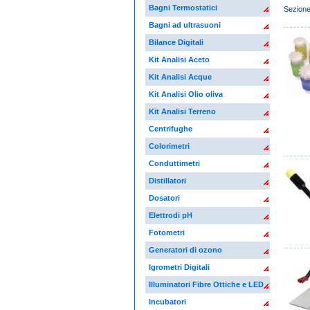
Bagni Termostatici
Sezione 
Bagni ad ultrasuoni
Bilance Digitali
Kit Analisi Aceto
Kit Analisi Acque
Kit Analisi Olio oliva
Kit Analisi Terreno
Centrifughe
Colorimetri
Conduttimetri
Distillatori
Dosatori
Elettrodi pH
Fotometri
Generatori di ozono
Igrometri Digitali
Illuminatori Fibre Ottiche e LED
Incubatori