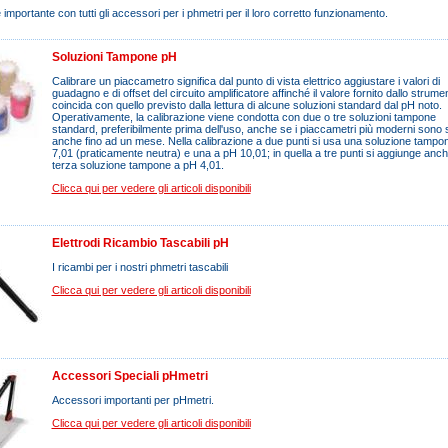
importante con tutti gli accessori per i phmetri per il loro corretto funzionamento.
Soluzioni Tampone pH
Calibrare un piaccametro significa dal punto di vista elettrico aggiustare i valori di
guadagno e di offset del circuito amplificatore affinché il valore fornito dallo strume
coincida con quello previsto dalla lettura di alcune soluzioni standard dal pH noto.
Operativamente, la calibrazione viene condotta con due o tre soluzioni tampone
standard, preferibilmente prima dell'uso, anche se i piaccametri più moderni sono st
anche fino ad un mese. Nella calibrazione a due punti si usa una soluzione tampo
7,01 (praticamente neutra) e una a pH 10,01; in quella a tre punti si aggiunge anc
terza soluzione tampone a pH 4,01.
Clicca qui per vedere gli articoli disponibili
Elettrodi Ricambio Tascabili pH
I ricambi per i nostri phmetri tascabili
Clicca qui per vedere gli articoli disponibili
Accessori Speciali pHmetri
Accessori importanti per pHmetri.
Clicca qui per vedere gli articoli disponibili