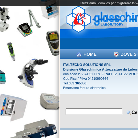
Utilizziamo i cookies per migliorare la 
HOME
DOVE S
ITALTECNO SOLUTIONS SRL
Divisione Glasschimica Attrezzature da Labor
con sede in VIA DEI TIPOGRAFI 12, 41122 MOD
Cod.Fisc / P.Iva 04210990364
Tel.059 365356
Emettiamo fattura elettronica