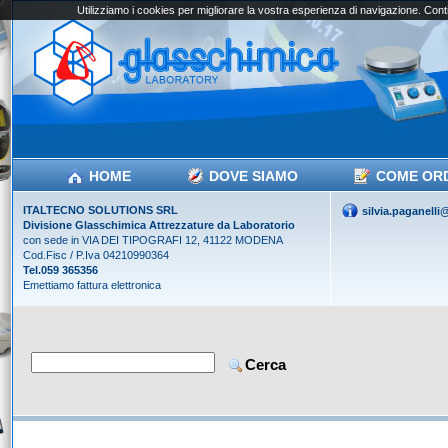
Utilizziamo i cookies per migliorare la vostra esperienza di navigazione. Conti
HOME
DOVE SIAMO
COME OR
ITALTECNO SOLUTIONS SRL
silvia.paganell
Divisione Glasschimica Attrezzature da Laboratorio
con sede in VIA DEI TIPOGRAFI 12, 41122 MODENA
Cod.Fisc / P.Iva 04210990364
Tel.059 365356
Emettiamo fattura elettronica