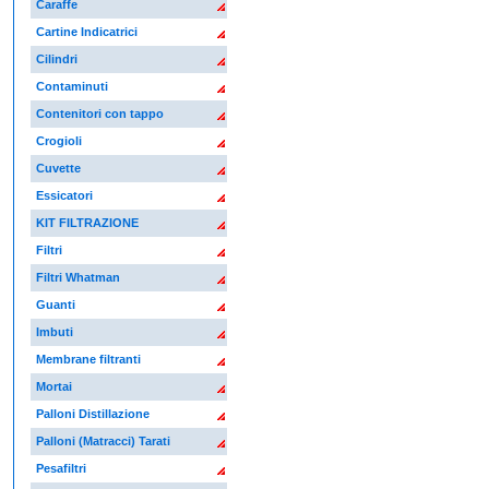
Caraffe
Cartine Indicatrici
Cilindri
Contaminuti
Contenitori con tappo
Crogioli
Cuvette
Essicatori
KIT FILTRAZIONE
Filtri
Filtri Whatman
Guanti
Imbuti
Membrane filtranti
Mortai
Palloni Distillazione
Palloni (Matracci) Tarati
Pesafiltri