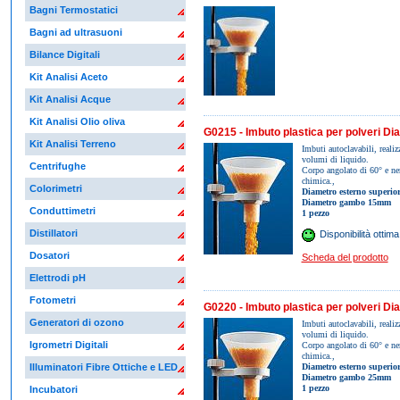
Bagni Termostatici
Bagni ad ultrasuoni
Bilance Digitali
Kit Analisi Aceto
Kit Analisi Acque
Kit Analisi Olio oliva
G0215 - Imbuto plastica per polveri D
Kit Analisi Terreno
Imbuti autoclavabili, realizz
volumi di liquido.
Centrifughe
Corpo angolato di 60° e nerv
chimica.,
Colorimetri
Diametro esterno superio
Diametro gambo 15mm
Conduttimetri
1 pezzo
Distillatori
Disponibilità ottima
Dosatori
Scheda del prodotto
Elettrodi pH
Fotometri
G0220 - Imbuto plastica per polveri D
Generatori di ozono
Imbuti autoclavabili, realizz
volumi di liquido.
Igrometri Digitali
Corpo angolato di 60° e nerv
chimica.,
Diametro esterno superi
Illuminatori Fibre Ottiche e LED
Diametro gambo 25mm
1 pezzo
Incubatori