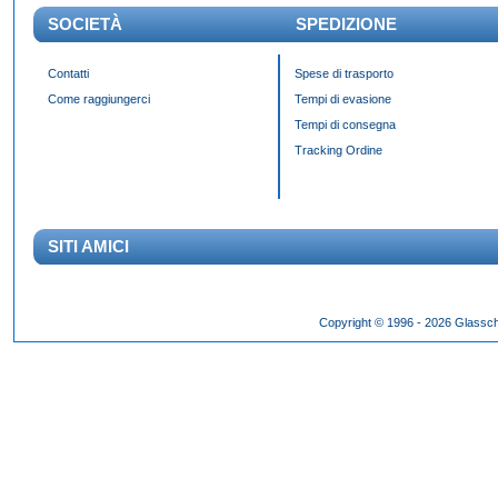
SOCIETÀ
SPEDIZIONE
Contatti
Spese di trasporto
Come raggiungerci
Tempi di evasione
Tempi di consegna
Tracking Ordine
SITI AMICI
Das Panda Dial wurde Mitte des 20. Jahrhunderts eingeführt und gibt es seit 60 Jahr
Copyright © 1996 - 2026 Glassch
Hilfszifferblatt,
fake rolex kaufen
dessen klassisches Erscheinungsbild über Jahrzehnte h
entworfen wurden.