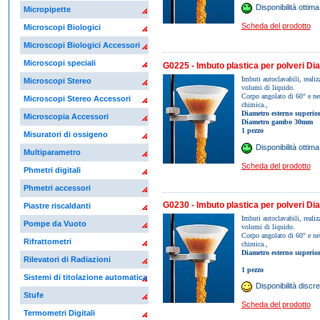
Disponibilità ottima
Micropipette
Scheda del prodotto
Microscopi Biologici
Microscopi Biologici Accessori
Microscopi speciali
G0225 - Imbuto plastica per polveri D
Imbuti autoclavabili, realizz
Microscopi Stereo
volumi di liquido.
Corpo angolato di 60° e nerv
Microscopi Stereo Accessori
chimica.,
Diametro esterno superi
Microscopia Accessori
Diametro gambo 30mm
1 pezzo
Misuratori di ossigeno
Disponibilità ottima
Multiparametro
Scheda del prodotto
Phmetri digitali
Phmetri accessori
G0230 - Imbuto plastica per polveri D
Piastre riscaldanti
Imbuti autoclavabili, realizz
Pompe da Vuoto
volumi di liquido.
Corpo angolato di 60° e nerv
Rifrattometri
chimica.,
Diametro esterno superi
Rilevatori di Radiazioni
1 pezzo
Sistemi di titolazione automatica
Disponibilità discre
Stufe
Scheda del prodotto
Termometri Digitali