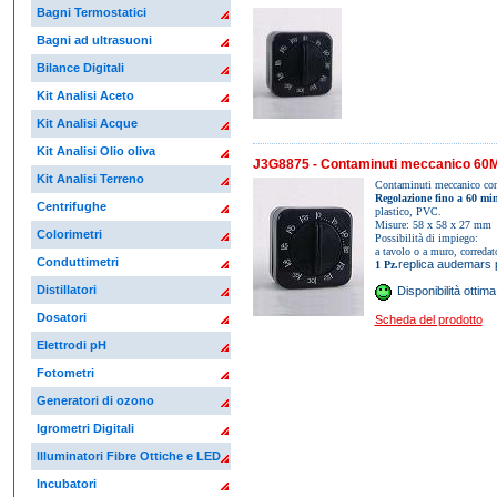
Bagni Termostatici
Bagni ad ultrasuoni
Bilance Digitali
Kit Analisi Aceto
Kit Analisi Acque
Kit Analisi Olio oliva
J3G8875 - Contaminuti meccanico 60Min
Kit Analisi Terreno
Contaminuti meccanico con 
Regolazione fino a 60 min
Centrifughe
plastico, PVC.
Misure: 58 x 58 x 27 mm
Colorimetri
Possibilità di impiego:
a tavolo o a muro, corredat
Conduttimetri
replica audemars 
1 Pz.
Distillatori
Disponibilità ottima
Dosatori
Scheda del prodotto
Elettrodi pH
Fotometri
Generatori di ozono
Igrometri Digitali
Illuminatori Fibre Ottiche e LED
Incubatori