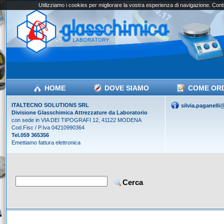
Utilizziamo i cookies per migliorare la vostra esperienza di navigazione. Conti
HOME
DOVE SIAMO
COME OR
ITALTECNO SOLUTIONS SRL
silvia.paganell
Divisione Glasschimica Attrezzature da Laboratorio
con sede in VIA DEI TIPOGRAFI 12, 41122 MODENA
Cod.Fisc / P.Iva 04210990364
Tel.059 365356
Emettiamo fattura elettronica