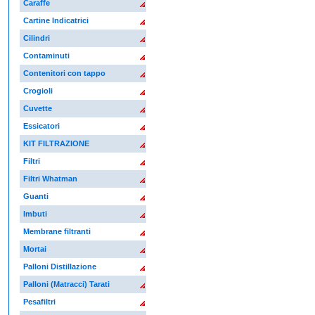
Caraffe
Cartine Indicatrici
Cilindri
Contaminuti
Contenitori con tappo
Crogioli
Cuvette
Essicatori
KIT FILTRAZIONE
Filtri
Filtri Whatman
Guanti
Imbuti
Membrane filtranti
Mortai
Palloni Distillazione
Palloni (Matracci) Tarati
Pesafiltri