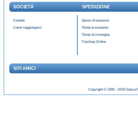
SOCIETÀ
SPEDIZIONE
Contatti
Spese di trasporto
Come raggiungerci
Tempi di evasione
Tempi di consegna
Tracking Ordine
SITI AMICI
Das Panda Dial wurde Mitte des 20. Jahrhunderts eingeführt und gibt es seit 60 Jahr
Copyright © 1996 - 2026 Glassch
Hilfszifferblatt,
fake rolex kaufen
dessen klassisches Erscheinungsbild über Jahrzehnte h
entworfen wurden.