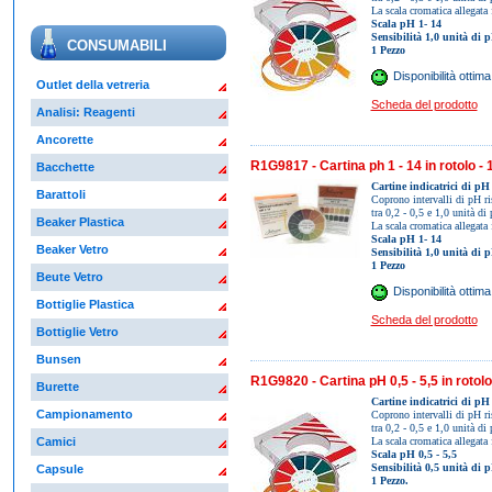
La scala cromatica allegata 
Scala pH 1- 14
Sensibilità 1,0 unità di 
CONSUMABILI
1 Pezzo
Disponibilità ottima
Outlet della vetreria
Scheda del prodotto
Analisi: Reagenti
Ancorette
R1G9817 - Cartina ph 1 - 14 in rotolo - 
Bacchette
Cartine indicatrici di pH 
Barattoli
Coprono intervalli di pH ri
tra 0,2 - 0,5 e 1,0 unità di
Beaker Plastica
La scala cromatica allegata
Scala pH 1- 14
Beaker Vetro
Sensibilità 1,0 unità di 
1 Pezzo
Beute Vetro
Disponibilità ottima
Bottiglie Plastica
Scheda del prodotto
Bottiglie Vetro
Bunsen
R1G9820 - Cartina pH 0,5 - 5,5 in rotolo
Burette
Cartine indicatrici di pH 
Campionamento
Coprono intervalli di pH ri
tra 0,2 - 0,5 e 1,0 unità di
La scala cromatica allegata 
Camici
Scala pH 0,5 - 5,5
Sensibilità 0,5 unità di 
Capsule
1 Pezzo.