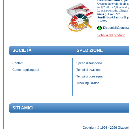
Cartine indicatrici di pH 
Coprono intervalli di pH ri
tra 0,2 - 0,5 e 1,0 unità di
La scala cromatica allegata 
Scala pH 7,2 - 9,7
Sensibilità 0,3 unità di 
1 Pezzo.
Disponibilità ottima
Scheda del prodotto
SOCIETÀ
SPEDIZIONE
Contatti
Spese di trasporto
Come raggiungerci
Tempi di evasione
Tempi di consegna
Tracking Ordine
SITI AMICI
Das Panda Dial wurde Mitte des 20. Jahrhunderts eingeführt und gibt es seit 60 Jahr
Copyright © 1996 - 2026 Glassch
Hilfszifferblatt,
fake rolex kaufen
dessen klassisches Erscheinungsbild über Jahrzehnte h