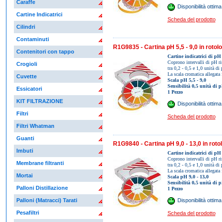
Caraffe
Disponibilità ottima
Cartine Indicatrici
Scheda del prodotto
Cilindri
Contaminuti
R1G9835 - Cartina pH 5,5 - 9,0 in rotolo
Contenitori con tappo
Cartine indicatrici di pH 
Coprono intervalli di pH ri
Crogioli
tra 0,2 - 0,5 e 1,0 unità di
La scala cromatica allegata 
Cuvette
Scala pH 5,5 - 9,0
Sensibilità 0,5 unità di 
Essicatori
1 Pezzo
KIT FILTRAZIONE
Disponibilità ottima
Filtri
Scheda del prodotto
Filtri Whatman
Guanti
R1G9840 - Cartina pH 9,0 - 13,0 in rotol
Imbuti
Cartine indicatrici di pH 
Coprono intervalli di pH ri
Membrane filtranti
tra 0,2 - 0,5 e 1,0 unità di
La scala cromatica allegata 
Mortai
Scala pH 9,0 - 13,0
Sensibilità 0,5 unità di 
Palloni Distillazione
1 Pezzo
Palloni (Matracci) Tarati
Disponibilità ottima
Pesafiltri
Scheda del prodotto