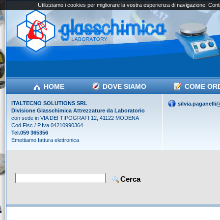
Utilizziamo i cookies per migliorare la vostra esperienza di navigazione. Conti
HOME
DOVE SIAMO
COME OR
ITALTECNO SOLUTIONS SRL
silvia.paganell
Divisione Glasschimica Attrezzature da Laboratorio
con sede in VIA DEI TIPOGRAFI 12, 41122 MODENA
Cod.Fisc / P.Iva 04210990364
Tel.059 365356
Emettiamo fattura elettronica