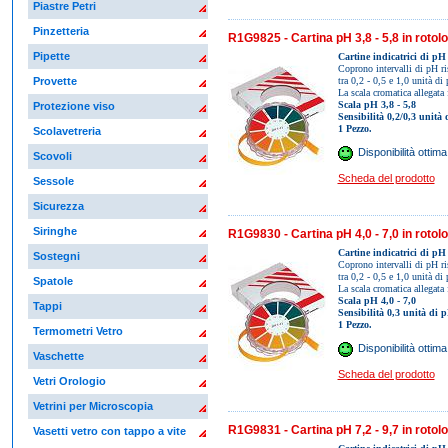
Piastre Petri
Pinzetteria
R1G9825 - Cartina pH 3,8 - 5,8 in rotolo
Pipette
Cartine indicatrici di pH 
Coprono intervalli di pH ri
Provette
tra 0,2 - 0,5 e 1,0 unità di
La scala cromatica allegata 
Scala pH 3,8 - 5,8
Protezione viso
Sensibilità 0,2/0,3 unità
1 Pezzo.
Scolavetreria
Disponibilità ottima
Scovoli
Scheda del prodotto
Sessole
Sicurezza
Siringhe
R1G9830 - Cartina pH 4,0 - 7,0 in rotolo
Cartine indicatrici di pH 
Sostegni
Coprono intervalli di pH ri
tra 0,2 - 0,5 e 1,0 unità di
Spatole
La scala cromatica allegata 
Scala pH 4,0 - 7,0
Tappi
Sensibilità 0,3 unità di 
1 Pezzo.
Termometri Vetro
Disponibilità ottima
Vaschette
Scheda del prodotto
Vetri Orologio
Vetrini per Microscopia
R1G9831 - Cartina pH 7,2 - 9,7 in rotolo
Vasetti vetro con tappo a vite