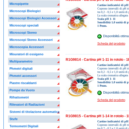
Micropipette
Cartine indicatrici di pH 
Coprono intervalli di pH ri
Microscopi Biologici
tra 0,2 - 0,5 e 1,0 unità di
La scala cromatica allegata 
Microscopi Biologici Accessori
Scala pH 1- 11
Sensibilità 1,0 unità di 
Microscopi speciali
1 Pezzo.
Microscopi Stereo
Disponibilità ottima
Microscopi Stereo Accessori
Scheda del prodotto
Microscopia Accessori
Misuratori di ossigeno
R1G9814 - Cartina pH 1-11 in rotolo - 1
Multiparametro
Cartine indicatrici di pH 
Phmetri digitali
Coprono intervalli di pH ri
tra 0,2 - 0,5 e 1,0 unità di
La scala cromatica allegata 
Phmetri accessori
Scala pH 1- 11
Sensibilità 1,0 unità di 
Piastre riscaldanti
1 Pezzo.
Pompe da Vuoto
Disponibilità ottima
Rifrattometri
Scheda del prodotto
Rilevatori di Radiazioni
Sistemi di titolazione automatica
R1G9815 - Cartina pH 1-14 in rotolo - 
Stufe
Cartine indicatrici di pH 
Coprono intervalli di pH ri
Termometri Digitali
tra 0,2 - 0,5 e 1,0 unità di