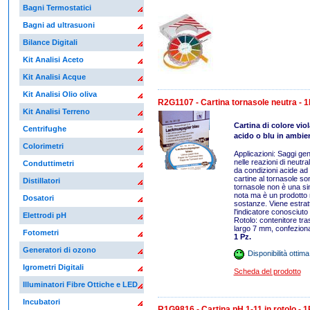
Bagni Termostatici
Bagni ad ultrasuoni
Bilance Digitali
Kit Analisi Aceto
Kit Analisi Acque
Kit Analisi Olio oliva
R2G1107 - Cartina tornasole neutra - 1
Kit Analisi Terreno
Cartina di colore vio
Centrifughe
acido o blu in ambien
Colorimetri
Applicazioni: Saggi gene
nelle reazioni di neutra
Conduttimetri
da condizioni acide ad 
cartine al tornasole so
Distillatori
tornasole non è una si
nota ma è un prodotto 
Dosatori
sostanze. Viene estrat
l'indicatore conosciut
Elettrodi pH
Rotolo: contenitore tr
largo 7 mm, confeziona
Fotometri
1 Pz.
Generatori di ozono
Disponibilità ottima
Igrometri Digitali
Scheda del prodotto
Illuminatori Fibre Ottiche e LED
Incubatori
R1G9816 - Cartina pH 1-11 in rotolo - 1