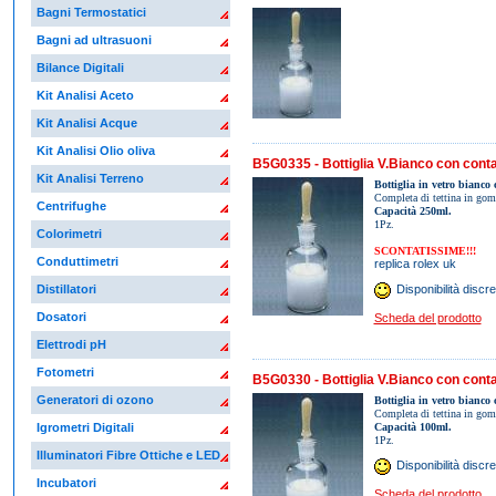
Bagni Termostatici
Bagni ad ultrasuoni
Bilance Digitali
Kit Analisi Aceto
Kit Analisi Acque
Kit Analisi Olio oliva
B5G0335 - Bottiglia V.Bianco con cont
Kit Analisi Terreno
Bottiglia in vetro bianco 
Completa di tettina in gom
Centrifughe
Capacità 250ml.
1Pz.
Colorimetri
SCONTATISSIME!!!
Conduttimetri
replica rolex uk
Distillatori
Disponibilità discre
Dosatori
Scheda del prodotto
Elettrodi pH
Fotometri
B5G0330 - Bottiglia V.Bianco con cont
Generatori di ozono
Bottiglia in vetro bianco 
Completa di tettina in gom
Capacità 100ml.
Igrometri Digitali
1Pz.
Illuminatori Fibre Ottiche e LED
Disponibilità discre
Incubatori
Scheda del prodotto