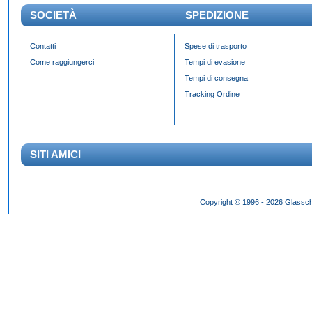
SOCIETÀ
SPEDIZIONE
Contatti
Spese di trasporto
Come raggiungerci
Tempi di evasione
Tempi di consegna
Tracking Ordine
SITI AMICI
Das Panda Dial wurde Mitte des 20. Jahrhunderts eingeführt und gibt es seit 60 Jahr
Copyright © 1996 - 2026 Glassch
Hilfszifferblatt,
fake rolex kaufen
dessen klassisches Erscheinungsbild über Jahrzehnte h
entworfen wurden.