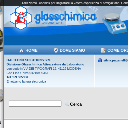
Utilizziamo i cookies per migliorare la vostra esperienza di navigazione. Conti
HOME
DOVE SIAMO
COME OR
ITALTECNO SOLUTIONS SRL
silvia.paganell
Divisione Glasschimica Attrezzature da Laboratorio
con sede in VIA DEI TIPOGRAFI 12, 41122 MODENA
Cod.Fisc / P.Iva 04210990364
Tel.059 365356
Emettiamo fattura elettronica