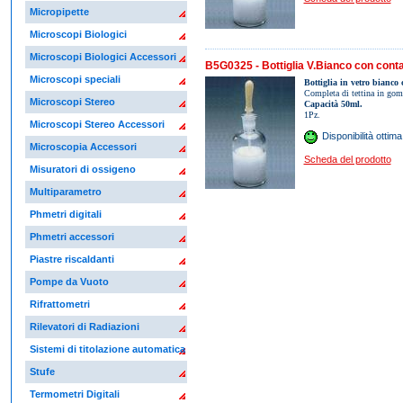
Micropipette
Microscopi Biologici
Microscopi Biologici Accessori
B5G0325 - Bottiglia V.Bianco con cont
Microscopi speciali
Bottiglia in vetro bianco 
Completa di tettina in gom
Microscopi Stereo
Capacità 50ml.
1Pz.
Microscopi Stereo Accessori
Disponibilità ottima
Microscopia Accessori
Scheda del prodotto
Misuratori di ossigeno
Multiparametro
Phmetri digitali
Phmetri accessori
Piastre riscaldanti
Pompe da Vuoto
Rifrattometri
Rilevatori di Radiazioni
Sistemi di titolazione automatica
Stufe
Termometri Digitali