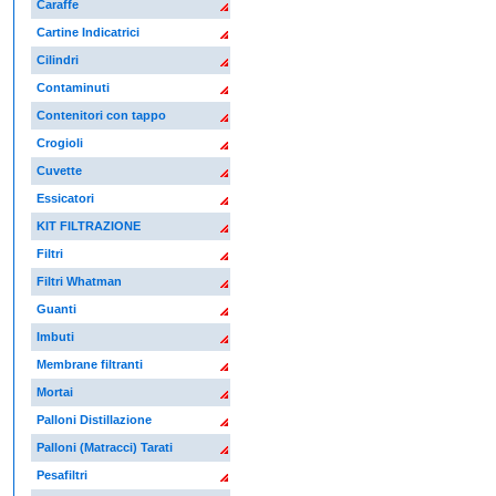
Caraffe
Cartine Indicatrici
Cilindri
Contaminuti
Contenitori con tappo
Crogioli
Cuvette
Essicatori
KIT FILTRAZIONE
Filtri
Filtri Whatman
Guanti
Imbuti
Membrane filtranti
Mortai
Palloni Distillazione
Palloni (Matracci) Tarati
Pesafiltri