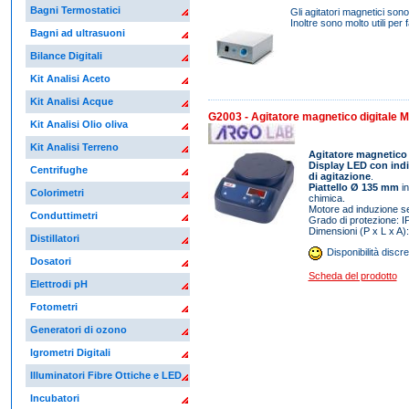
Bagni Termostatici
Gli agitatori magnetici sono
Inoltre sono molto utili per f
Bagni ad ultrasuoni
Bilance Digitali
Kit Analisi Aceto
Kit Analisi Acque
G2003 - Agitatore magnetico digitale 
Kit Analisi Olio oliva
Kit Analisi Terreno
Agitatore magnetico 
Display LED con indi
Centrifughe
di agitazione
.
Piattello Ø 135 mm
i
Colorimetri
chimica.
Motore ad induzione 
Conduttimetri
Grado di protezione: I
Dimensioni (P x L x A
Distillatori
Disponibilità discre
Dosatori
Scheda del prodotto
Elettrodi pH
Fotometri
Generatori di ozono
Igrometri Digitali
Illuminatori Fibre Ottiche e LED
Incubatori