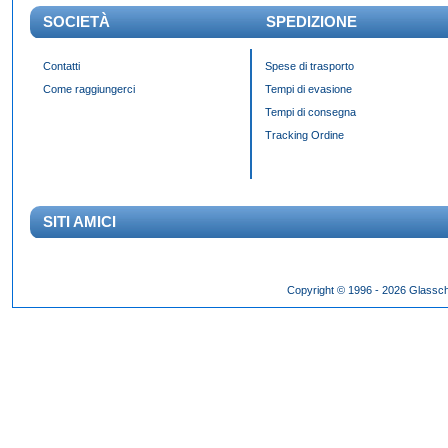
SOCIETÀ
SPEDIZIONE
Contatti
Spese di trasporto
Come raggiungerci
Tempi di evasione
Tempi di consegna
Tracking Ordine
SITI AMICI
Das Panda Dial wurde Mitte des 20. Jahrhunderts eingeführt und gibt es seit 60 Jahr
Copyright © 1996 - 2026 Glassch
Hilfszifferblatt,
fake rolex kaufen
dessen klassisches Erscheinungsbild über Jahrzehnte h
entworfen wurden.