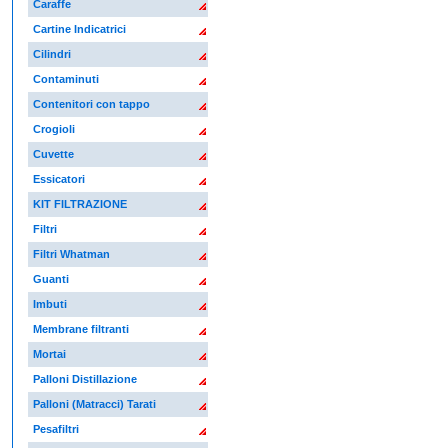
Caraffe
Cartine Indicatrici
Cilindri
Contaminuti
Contenitori con tappo
Crogioli
Cuvette
Essicatori
KIT FILTRAZIONE
Filtri
Filtri Whatman
Guanti
Imbuti
Membrane filtranti
Mortai
Palloni Distillazione
Palloni (Matracci) Tarati
Pesafiltri