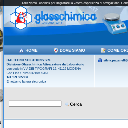
Utilizziamo i cookies per migliorare la vostra esperienza di navigazione. Conti
HOME
DOVE SIAMO
COME OR
ITALTECNO SOLUTIONS SRL
silvia.paganell
Divisione Glasschimica Attrezzature da Laboratorio
con sede in VIA DEI TIPOGRAFI 12, 41122 MODENA
Cod.Fisc / P.Iva 04210990364
Tel.059 365356
Emettiamo fattura elettronica