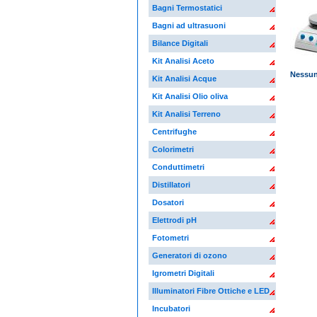
Bagni Termostatici
Bagni ad ultrasuoni
Bilance Digitali
Kit Analisi Aceto
Nessun
Kit Analisi Acque
Kit Analisi Olio oliva
Kit Analisi Terreno
Centrifughe
Colorimetri
Conduttimetri
Distillatori
Dosatori
Elettrodi pH
Fotometri
Generatori di ozono
Igrometri Digitali
Illuminatori Fibre Ottiche e LED
Incubatori