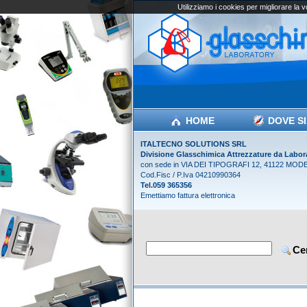
Utilizziamo i cookies per migliorare la 
HOME
DOVE S
ITALTECNO SOLUTIONS SRL
Divisione Glasschimica Attrezzature da Labor
con sede in VIA DEI TIPOGRAFI 12, 41122 MOD
Cod.Fisc / P.Iva 04210990364
Tel.059 365356
Emettiamo fattura elettronica