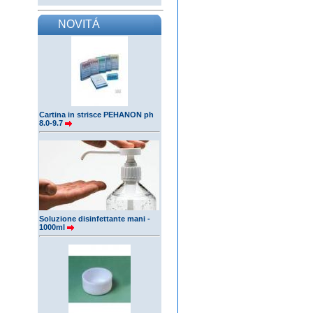
NOVITÁ
Cartina in strisce PEHANON ph
8.0-9.7
Soluzione disinfettante mani -
1000ml