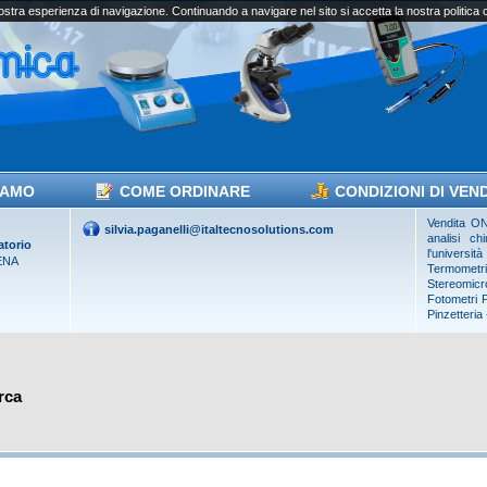
vostra esperienza di navigazione. Continuando a navigare nel sito si accetta la nostra politica
IAMO
COME ORDINARE
CONDIZIONI DI VEN
Vendita ON 
silvia.paganelli@italtecnosolutions.com
analisi ch
atorio
l'universi
ENA
Termometr
Stereomicro
Fotometri
Pinzetteria