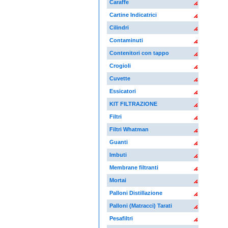
Caraffe
Cartine Indicatrici
Cilindri
Contaminuti
Contenitori con tappo
Crogioli
Cuvette
Essicatori
KIT FILTRAZIONE
Filtri
Filtri Whatman
Guanti
Imbuti
Membrane filtranti
Mortai
Palloni Distillazione
Palloni (Matracci) Tarati
Pesafiltri