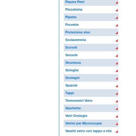
Piastre Petri
Pinzetteria
Pipette
Provette
Protezione viso
Scolavetreria
Scovoli
Sessole
Sicurezza
Siringhe
Sostegni
Spatole
Tappi
Termometri Vetro
Vaschette
Vetri Orologio
Vetrini per Microscopia
Vasetti vetro con tappo a vite