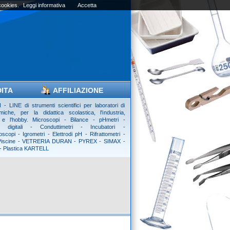
 cookies.
Leggi informativa
Accetta
DITA
AFFILIAZIONE
- LINE di strumenti scientifici per laboratori di
imiche, per la didattica scolastica, l'industria,
tà e l'hobby. Microscopi - Bilance - pHmetri -
i digitali - Conduttimetri - Incubatori -
scopi - Igrometri - Elettrodi pH - Rifrattometri -
 Piscine - VETRERIA DURAN - PYREX - SIMAX -
 - Plastica KARTELL