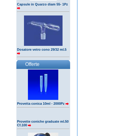
Capsule in Quarzo diam 55- 1Pz
Dosatore vetro cono 29/32 ml.5
Offerte
Provetta conica 10ml - 2000Pz
Provette coniche graduate ml.50
Cf.100