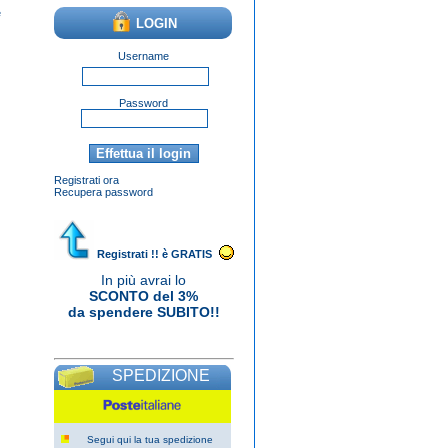
e
LOGIN
Username
Password
Registrati ora
Recupera password
Una nuova avventura nell'offrire le
mie varie terapie/insegnamenti
professionali di terapia del suono a
Registrati !! è GRATIS
una clientela più ampia. Migliora il tuo
gusto con noi e possiedi il tuo
In più avrai lo
orologio
Rolex replica
perfetto.
SCONTO del 3%
da spendere SUBITO!!
SPEDIZIONE
Segui qui la tua spedizione