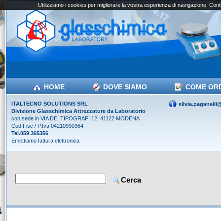
Utilizziamo i cookies per migliorare la vostra esperienza di navigazione. Conti
HOME
DOVE SIAMO
COME OR
ITALTECNO SOLUTIONS SRL
silvia.paganell
Divisione Glasschimica Attrezzature da Laboratorio
con sede in VIA DEI TIPOGRAFI 12, 41122 MODENA
Cod.Fisc / P.Iva 04210990364
Tel.059 365356
Emettiamo fattura elettronica