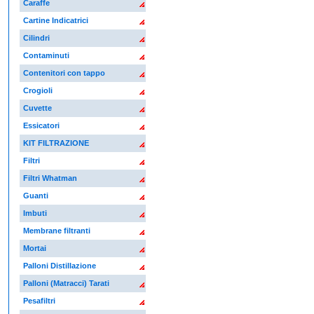
Caraffe
Cartine Indicatrici
Cilindri
Contaminuti
Contenitori con tappo
Crogioli
Cuvette
Essicatori
KIT FILTRAZIONE
Filtri
Filtri Whatman
Guanti
Imbuti
Membrane filtranti
Mortai
Palloni Distillazione
Palloni (Matracci) Tarati
Pesafiltri