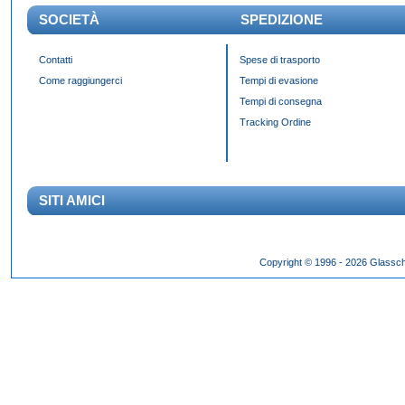
SOCIETÀ
SPEDIZIONE
Contatti
Spese di trasporto
Come raggiungerci
Tempi di evasione
Tempi di consegna
Tracking Ordine
SITI AMICI
Das Panda Dial wurde Mitte des 20. Jahrhunderts eingeführt und gibt es seit 60 Jahr
Copyright © 1996 - 2026 Glassch
Hilfszifferblatt,
fake rolex kaufen
dessen klassisches Erscheinungsbild über Jahrzehnte h
entworfen wurden.