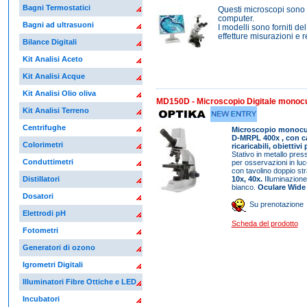
Bagni Termostatici
Questi microscopi sono 
computer.
Bagni ad ultrasuoni
I modelli sono forniti de
effetture misurazioni e re
Bilance Digitali
Kit Analisi Aceto
Kit Analisi Acque
Kit Analisi Olio oliva
MD150D - Microscopio Digitale monoc
Kit Analisi Terreno
Centrifughe
Microscopio monocula
D-MRPL 400x , con ca
Colorimetri
ricaricabili, obiettivi
Stativo in metallo pres
Conduttimetri
per osservazioni in lu
con tavolino doppio str
10x, 40x.
Illuminazion
Distillatori
bianco.
Oculare Wide
Dosatori
Su prenotazione
Elettrodi pH
Scheda del prodotto
Fotometri
Generatori di ozono
Igrometri Digitali
Illuminatori Fibre Ottiche e LED
Incubatori