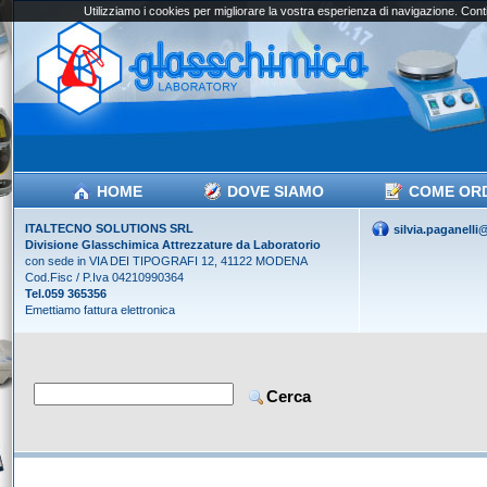
Utilizziamo i cookies per migliorare la vostra esperienza di navigazione. Conti
HOME
DOVE SIAMO
COME OR
ITALTECNO SOLUTIONS SRL
silvia.paganell
Divisione Glasschimica Attrezzature da Laboratorio
con sede in VIA DEI TIPOGRAFI 12, 41122 MODENA
Cod.Fisc / P.Iva 04210990364
Tel.059 365356
Emettiamo fattura elettronica