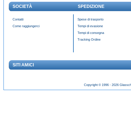
SOCIETÀ
SPEDIZIONE
Contatti
Spese di trasporto
Come raggiungerci
Tempi di evasione
Tempi di consegna
Tracking Ordine
SITI AMICI
Das Panda Dial wurde Mitte des 20. Jahrhunderts eingeführt und gibt es seit 60 Jahr
Copyright © 1996 - 2026 Glassch
Hilfszifferblatt,
fake rolex kaufen
dessen klassisches Erscheinungsbild über Jahrzehnte h
entworfen wurden.