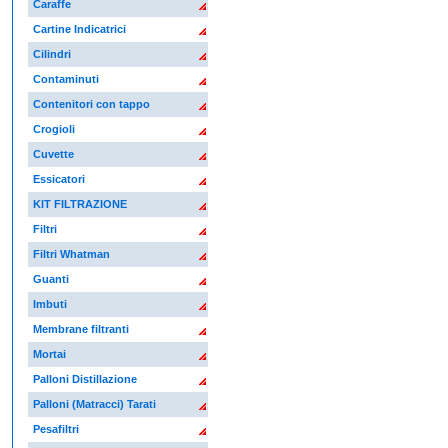
Caraffe
Cartine Indicatrici
Cilindri
Contaminuti
Contenitori con tappo
Crogioli
Cuvette
Essicatori
KIT FILTRAZIONE
Filtri
Filtri Whatman
Guanti
Imbuti
Membrane filtranti
Mortai
Palloni Distillazione
Palloni (Matracci) Tarati
Pesafiltri