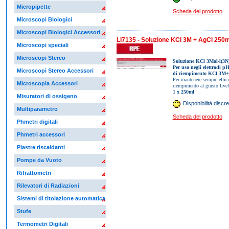
Micropipette
Scheda del prodotto
Microscopi Biologici
Microscopi Biologici Accessori
LI7135 - Soluzione KCl 3M + AgCl 250m
Microscopi speciali
Microscopi Stereo
Soluzione KCl 3Mol-l(3N
Per uso negli elettrodi pH
Microscopi Stereo Accessori
di riempimento KCl 3M+Ag
Per mantenere sempre efficie
Microscopia Accessori
riempimento al giusto livel
1 x 250ml
Misuratori di ossigeno
Disponibilità discre
Multiparametro
Scheda del prodotto
Phmetri digitali
Phmetri accessori
Piastre riscaldanti
Pompe da Vuoto
Rifrattometri
Rilevatori di Radiazioni
Sistemi di titolazione automatica
Stufe
Termometri Digitali