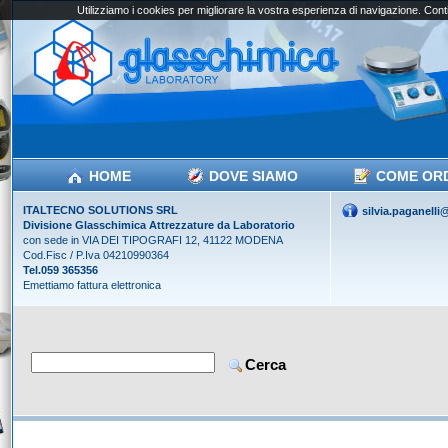
Utilizziamo i cookies per migliorare la vostra esperienza di navigazione. Conti
HOME
DOVE SIAMO
COME OR
ITALTECNO SOLUTIONS SRL
silvia.paganell
Divisione Glasschimica Attrezzature da Laboratorio
con sede in VIA DEI TIPOGRAFI 12, 41122 MODENA
Cod.Fisc / P.Iva 04210990364
Tel.059 365356
Emettiamo fattura elettronica