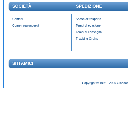
SOCIETÀ
SPEDIZIONE
Contatti
Spese di trasporto
Come raggiungerci
Tempi di evasione
Tempi di consegna
Tracking Ordine
SITI AMICI
Das Panda Dial wurde Mitte des 20. Jahrhunderts eingeführt und gibt es seit 60 Jahr
Copyright © 1996 - 2026 Glassch
Hilfszifferblatt,
fake rolex kaufen
dessen klassisches Erscheinungsbild über Jahrzehnte h
entworfen wurden.