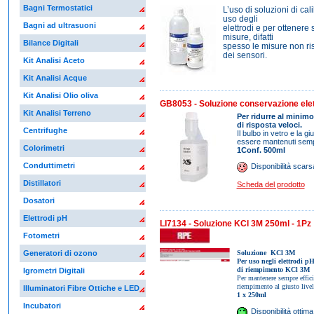
Bagni Termostatici
L’uso di soluzioni di ca
uso degli
Bagni ad ultrasuoni
elettrodi e per ottenere
misure, difatti
Bilance Digitali
spesso le misure non ri
dei sensori.
Kit Analisi Aceto
Kit Analisi Acque
Kit Analisi Olio oliva
GB8053 - Soluzione conservazione elet
Kit Analisi Terreno
Per ridurre al minimo
di risposta veloci.
Centrifughe
Il bulbo in vetro e la g
essere mantenuti semp
Colorimetri
1Conf. 500ml
Conduttimetri
Disponibilità scars
Distillatori
Scheda del prodotto
Dosatori
Elettrodi pH
LI7134 - Soluzione KCl 3M 250ml - 1Pz
Fotometri
Soluzione KCl 3M
Generatori di ozono
Per uso negli elettrodi pH
di riempimento KCl 3M
Igrometri Digitali
Per mantenere sempre efficie
riempimento al giusto livel
Illuminatori Fibre Ottiche e LED
1 x 250ml
Incubatori
Disponibilità ottima