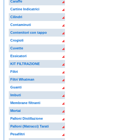
Caraffe
Cartine Indicatrici
Cilindri
Contaminuti
Contenitori con tappo
Crogioli
Cuvette
Essicatori
KIT FILTRAZIONE
Filtri
Filtri Whatman
Guanti
Imbuti
Membrane filtranti
Mortai
Palloni Distillazione
Palloni (Matracci) Tarati
Pesafiltri