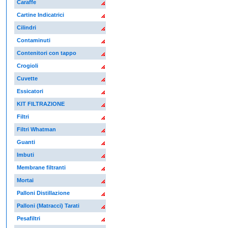
Caraffe
Cartine Indicatrici
Cilindri
Contaminuti
Contenitori con tappo
Crogioli
Cuvette
Essicatori
KIT FILTRAZIONE
Filtri
Filtri Whatman
Guanti
Imbuti
Membrane filtranti
Mortai
Palloni Distillazione
Palloni (Matracci) Tarati
Pesafiltri