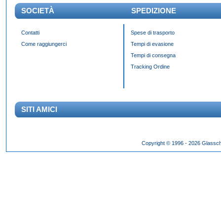
SOCIETÀ
SPEDIZIONE
Contatti
Spese di trasporto
Come raggiungerci
Tempi di evasione
Tempi di consegna
Tracking Ordine
SITI AMICI
Das Panda Dial wurde Mitte des 20. Jahrhunderts eingeführt und gibt es seit 60 Jahr
Copyright © 1996 - 2026 Glassch
Hilfszifferblatt,
fake rolex kaufen
dessen klassisches Erscheinungsbild über Jahrzehnte h
entworfen wurden.