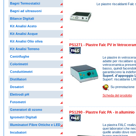
Bagni Termostatici
Le piastre riscaldanti Falc 
Bagni ad ultrasuoni
Bilance Digitali
Kit Analisi Aceto
Kit Analisi Acque
Kit Analisi Olio oliva
PS1271 - Piastre Falc PV in Vetrocer
Kit Analisi Terreno
Centrifughe
Le piastre in vetroce
adatte per riscaldare qu
Colorimetri
vetroceramica presenta 
basso, quindi facendol
Conduttimetri
garantiscono la indefor
Superf. d'appoggio 
Superf. riscaldante L
Distillatori
Dosatori
Su prenotazione
Elettrodi pH
Scheda del prodotto
Fotometri
Generatori di ozono
PS1290 - Piastre Falc PA - in alluminio
Igrometri Digitali
La piastra FALC realizz
Illuminatori Fibre Ottiche e LED
quei laboratori che nec
quelle analisi dove no
Incubatori
buona precisione.