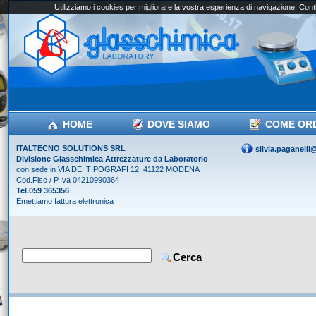
Utilizziamo i cookies per migliorare la vostra esperienza di navigazione. Conti
HOME
DOVE SIAMO
COME OR
ITALTECNO SOLUTIONS SRL
silvia.paganell
Divisione Glasschimica Attrezzature da Laboratorio
con sede in VIA DEI TIPOGRAFI 12, 41122 MODENA
Cod.Fisc / P.Iva 04210990364
Tel.059 365356
Emettiamo fattura elettronica