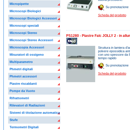
Micropipette
Su prenotazione
Microscopi Biologici
Scheda del prodotto
Microscopi Biologici Accessori
Microscopi speciali
Microscopi Stereo
PS1280 - Piastre Falc JOLLY 2 - in allu
Microscopi Stereo Accessori
Microscopia Accessori
Struttura in lamiera d'a
polvere epossidica anti
con uno spessore da 8
Misuratori di ossigeno
tempo rapido
Multiparametro
Su prenotazione
Phmetri digitali
Scheda del prodotto
Phmetri accessori
Piastre riscaldanti
Pompe da Vuoto
Rifrattometri
Rilevatori di Radiazioni
Sistemi di titolazione automatica
Stufe
Termometri Digitali