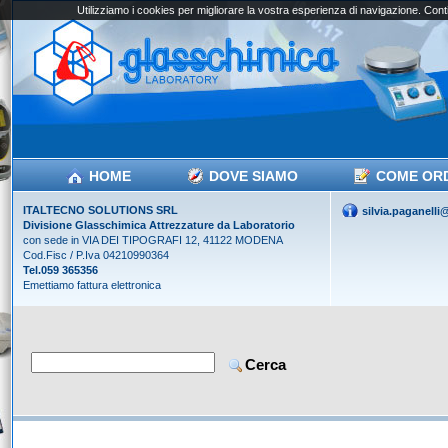
Utilizziamo i cookies per migliorare la vostra esperienza di navigazione. Conti
HOME
DOVE SIAMO
COME OR
ITALTECNO SOLUTIONS SRL
silvia.paganell
Divisione Glasschimica Attrezzature da Laboratorio
con sede in VIA DEI TIPOGRAFI 12, 41122 MODENA
Cod.Fisc / P.Iva 04210990364
Tel.059 365356
Emettiamo fattura elettronica