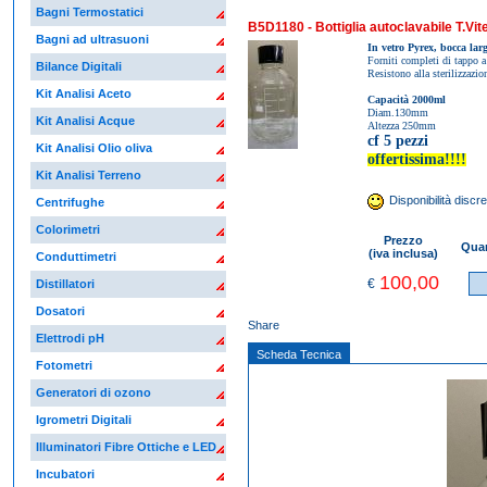
Bagni Termostatici
B5D1180 - Bottiglia autoclavabile T.Vit
Bagni ad ultrasuoni
In vetro Pyrex, bocca lar
Forniti completi di tappo 
Bilance Digitali
Resistono alla sterilizzazi
Kit Analisi Aceto
Capacità 2000ml
Diam.130mm
Kit Analisi Acque
Altezza 250mm
cf 5 pezzi
Kit Analisi Olio oliva
offertissima!!!!
Kit Analisi Terreno
Disponibilità discre
Centrifughe
Colorimetri
Prezzo
Quan
(iva inclusa)
Conduttimetri
100,00
€
Distillatori
Dosatori
Share
Elettrodi pH
Scheda Tecnica
Fotometri
Generatori di ozono
Igrometri Digitali
Illuminatori Fibre Ottiche e LED
Incubatori