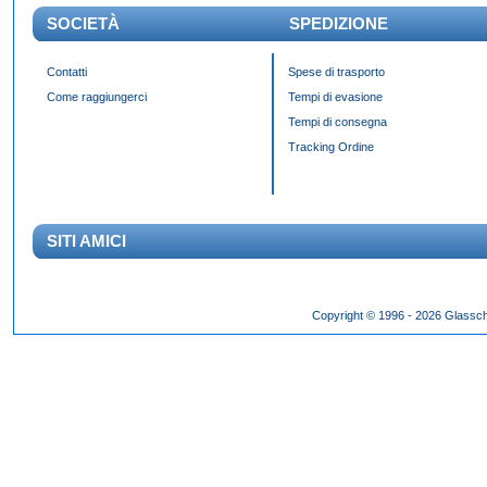
SOCIETÀ
SPEDIZIONE
Contatti
Spese di trasporto
Come raggiungerci
Tempi di evasione
Tempi di consegna
Tracking Ordine
SITI AMICI
Das Panda Dial wurde Mitte des 20. Jahrhunderts eingeführt und gibt es seit 60 Jahr
Copyright © 1996 - 2026 Glassch
Hilfszifferblatt,
fake rolex kaufen
dessen klassisches Erscheinungsbild über Jahrzehnte h
entworfen wurden.