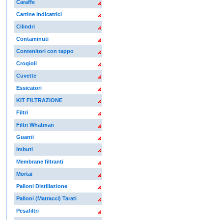
Caraffe
Cartine Indicatrici
Cilindri
Contaminuti
Contenitori con tappo
Crogioli
Cuvette
Essicatori
KIT FILTRAZIONE
Filtri
Filtri Whatman
Guanti
Imbuti
Membrane filtranti
Mortai
Palloni Distillazione
Palloni (Matracci) Tarati
Pesafiltri